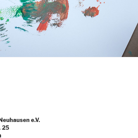
 Neuhausen e.V.
. 25
n