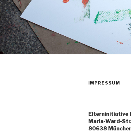
IMPRESSUM
Elterninitiative
Maria-Ward-Str
80638 Münche